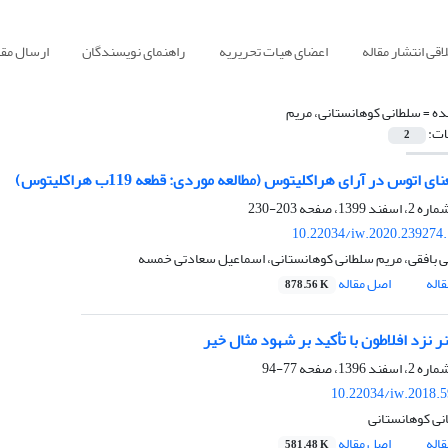
قی انتشار مقاله
اعضای هیات تحریریه
راهنمای نویسندگان
ارسال مقا
ده =
سلطانی کوهانستانی، مریم
ات:
2
ی اتوس در آرای هراکلیتوس (مطالعه موردی: قطعه 119ب هراکلیتوس)
203-230
10.22034/iw.2020.239274
لعی بافقی، مریم سلطانی کوهانستانی، اسماعیل سعادتی خمسه
اله
اصل مقاله
878.56 K
 نزد افلاطون با تأکید بر شهود مثال خیر
77-94
10.22034/iw.2018.
نی کوهانستانی
اله
اصل مقاله
581.48 K