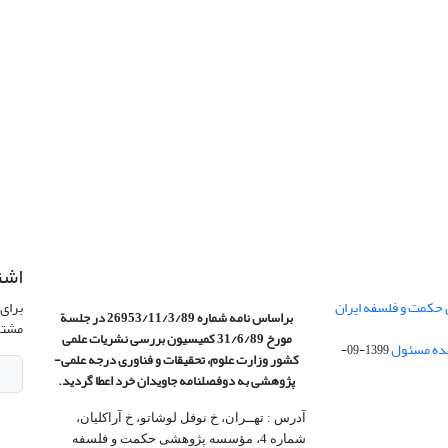
اشت
 حکمت و فلسفه ایران
برای 
براساس نامه شماره 26953/11/3/89 در جلسة
مشتر
مورخ 31/6/89 کمیسیون
بررسی نشریات علمی
1399-09-
کشور وزارت علوم، تحقیقات و فناوری درجه علمی‌-
پژوهشی
به دوفصلنامه جاویدان خرد اعطا گردید.
آدرس : تهــران، خ نوفل لوشاتو، خ آراکلیان،
شماره 4،‌ مؤسسه پژوهشی حکمت و فلسفه