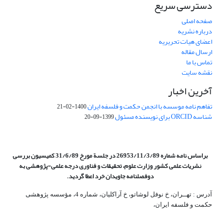
دسترسی سریع
صفحه اصلی
درباره نشریه
اعضای هیات تحریریه
ارسال مقاله
تماس با ما
نقشه سایت
آخرین اخبار
تفاهم نامه موسسه با انجمن حکمت و فلسفه ایران
1400-02-21
شناسه ORCID برای نویسنده مسئول
1399-09-20
براساس نامه شماره 26953/11/3/89 در جلسة مورخ 31/6/89 کمیسیون
بررسی
نشریات علمی کشور وزارت علوم، تحقیقات و فناوری درجه علمی‌-پژوهشی
به
دوفصلنامه جاویدان خرد اعطا گردید.
آدرس : تهــران، خ نوفل لوشاتو، خ آراکلیان، شماره 4،‌ مؤسسه پژوهشی
حکمت و فلسفه ایران،‌