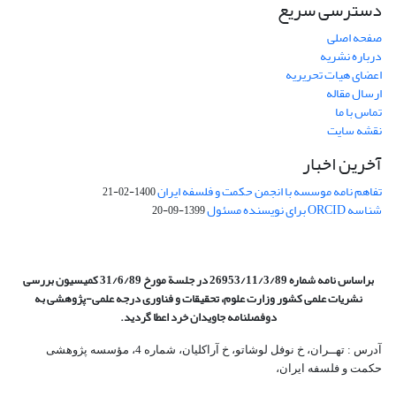
دسترسی سریع
صفحه اصلی
درباره نشریه
اعضای هیات تحریریه
ارسال مقاله
تماس با ما
نقشه سایت
آخرین اخبار
تفاهم نامه موسسه با انجمن حکمت و فلسفه ایران
1400-02-21
شناسه ORCID برای نویسنده مسئول
1399-09-20
براساس نامه شماره 26953/11/3/89 در جلسة مورخ 31/6/89 کمیسیون
بررسی
نشریات علمی کشور وزارت علوم، تحقیقات و فناوری درجه علمی‌-پژوهشی
به
دوفصلنامه جاویدان خرد اعطا گردید.
آدرس : تهــران، خ نوفل لوشاتو، خ آراکلیان، شماره 4،‌ مؤسسه پژوهشی
حکمت و فلسفه ایران،‌