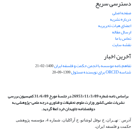
دسترسی سریع
صفحه اصلی
درباره نشریه
اعضای هیات تحریریه
ارسال مقاله
تماس با ما
نقشه سایت
آخرین اخبار
تفاهم نامه موسسه با انجمن حکمت و فلسفه ایران
1400-02-21
شناسه ORCID برای نویسنده مسئول
1399-09-20
براساس نامه شماره 26953/11/3/89 در جلسة مورخ 31/6/89 کمیسیون
بررسی
نشریات علمی کشور وزارت علوم، تحقیقات و فناوری درجه علمی‌-پژوهشی
به
دوفصلنامه جاویدان خرد اعطا گردید.
آدرس : تهــران، خ نوفل لوشاتو، خ آراکلیان، شماره 4،‌ مؤسسه پژوهشی
حکمت و فلسفه ایران،‌