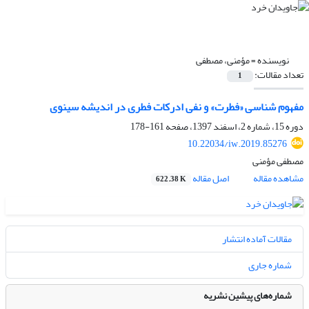
نویسنده =
مؤمنی، مصطفی
تعداد مقالات:
1
مفهوم شناسی «فطرت» و نفی ادرکات فطری در اندیشه سینوی
دوره 15، شماره 2، اسفند 1397، صفحه
161-178
10.22034/iw.2019.85276
مصطفی مؤمنی
مشاهده مقاله
اصل مقاله
622.38 K
مقالات آماده انتشار
شماره جاری
شماره‌های پیشین نشریه