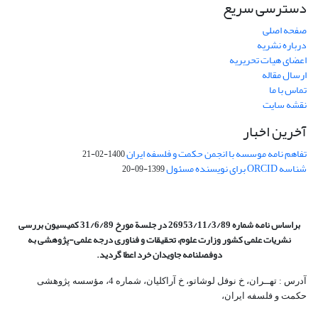
دسترسی سریع
صفحه اصلی
درباره نشریه
اعضای هیات تحریریه
ارسال مقاله
تماس با ما
نقشه سایت
آخرین اخبار
تفاهم نامه موسسه با انجمن حکمت و فلسفه ایران
1400-02-21
شناسه ORCID برای نویسنده مسئول
1399-09-20
براساس نامه شماره 26953/11/3/89 در جلسة مورخ 31/6/89 کمیسیون
بررسی
نشریات علمی کشور وزارت علوم، تحقیقات و فناوری درجه علمی‌-پژوهشی
به
دوفصلنامه جاویدان خرد اعطا گردید.
آدرس : تهــران، خ نوفل لوشاتو، خ آراکلیان، شماره 4،‌ مؤسسه پژوهشی
حکمت و فلسفه ایران،‌