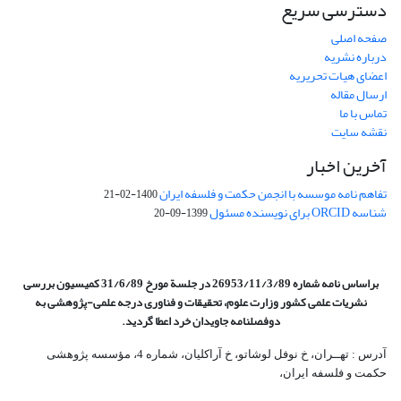
دسترسی سریع
صفحه اصلی
درباره نشریه
اعضای هیات تحریریه
ارسال مقاله
تماس با ما
نقشه سایت
آخرین اخبار
تفاهم نامه موسسه با انجمن حکمت و فلسفه ایران
1400-02-21
شناسه ORCID برای نویسنده مسئول
1399-09-20
براساس نامه شماره 26953/11/3/89 در جلسة مورخ 31/6/89 کمیسیون
بررسی
نشریات علمی کشور وزارت علوم، تحقیقات و فناوری درجه علمی‌-پژوهشی
به
دوفصلنامه جاویدان خرد اعطا گردید.
آدرس : تهــران، خ نوفل لوشاتو، خ آراکلیان، شماره 4،‌ مؤسسه پژوهشی
حکمت و فلسفه ایران،‌