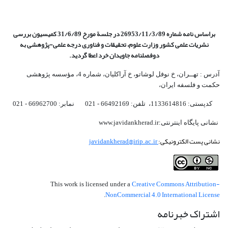
براساس نامه شماره 26953/11/3/89 در جلسة مورخ 31/6/89 کمیسیون
بررسی
نشریات علمی کشور وزارت علوم، تحقیقات و فناوری درجه علمی‌-پژوهشی
به
دوفصلنامه جاویدان خرد اعطا گردید.
آدرس : تهــران، خ نوفل لوشاتو، خ آراکلیان، شماره 4،‌ مؤسسه پژوهشی
حکمت و فلسفه ایران،‌
کدپستی: 1133614816، تلفن: 66492169 - 021 نمابر: 66962700 - 021
نشانی پایگاه اینترنتی:www.javidankherad.ir
نشانی پست الکترونیکی:
javidankherad@irip.ac.ir
Creative Commons Attribution-
This work is licensed under a
NonCommercial 4.0 International License
.
اشتراک خبرنامه