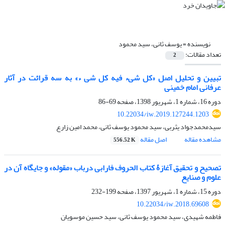
نویسنده =
یوسف ثانی، سید محمود
تعداد مقالات:
2
تبیین و تحلیل اصل «کل شیء فیه کل شی ء» به سه قرائت در آثار
عرفانی امام خمینی
دوره 16، شماره 1، شهریور 1398، صفحه
69-86
10.22034/iw.2019.127244.1203
سیدمحمدجواد یثربی، سید محمود یوسف ثانی، محمد امین زارع
مشاهده مقاله
اصل مقاله
556.52 K
تصحیح و تحقیق آغازۀ کتاب الحروف فارابی درباب «مقوله» و جایگاه آن در
علوم و صنایع
دوره 15، شماره 1، شهریور 1397، صفحه
199-232
10.22034/iw.2018.69608
فاطمه شهیدی، سید محمود یوسف ثانی، سید حسین موسویان