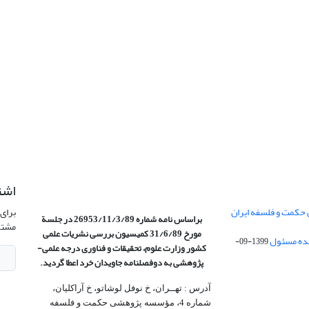
اشت
 حکمت و فلسفه ایران
برای 
براساس نامه شماره 26953/11/3/89 در جلسة
مشتر
مورخ 31/6/89 کمیسیون
بررسی نشریات علمی
1399-09-
کشور وزارت علوم، تحقیقات و فناوری درجه علمی‌-
پژوهشی
به دوفصلنامه جاویدان خرد اعطا گردید.
آدرس : تهــران، خ نوفل لوشاتو، خ آراکلیان،
شماره 4،‌ مؤسسه پژوهشی حکمت و فلسفه