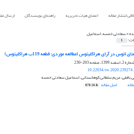
قی انتشار مقاله
اعضای هیات تحریریه
راهنمای نویسندگان
ارسال مقا
ده =
سعادتی خمسه، اسماعیل
ات:
1
ی اتوس در آرای هراکلیتوس (مطالعه موردی: قطعه 119ب هراکلیتوس)
203-230
10.22034/iw.2020.239274
لعی بافقی، مریم سلطانی کوهانستانی، اسماعیل سعادتی خمسه
اله
اصل مقاله
878.56 K