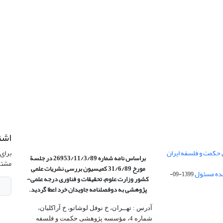
اشت
 حکمت و فلسفه ایران
برای 
براساس نامه شماره 26953/11/3/89 در جلسة
مشتر
مورخ 31/6/89 کمیسیون
بررسی نشریات علمی
1399-09-
کشور وزارت علوم، تحقیقات و فناوری درجه علمی‌-
پژوهشی
به دوفصلنامه جاویدان خرد اعطا گردید.
آدرس : تهــران، خ نوفل لوشاتو، خ آراکلیان،
شماره 4،‌ مؤسسه پژوهشی حکمت و فلسفه