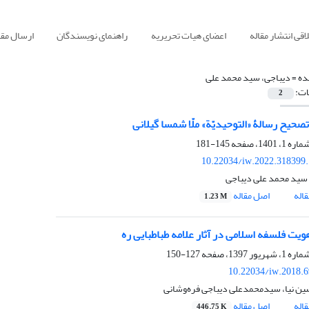
قی انتشار مقاله
اعضای هیات تحریریه
راهنمای نویسندگان
ارسال مقا
ده =
دیباجی، سید محمد علی
ات:
2
صحیح رسالۀ «التوحیدیّة» ملّا شمسا گیلانی
145-181
10.22034/iw.2022.318399
 سید محمد علی دیباجی
اله
اصل مقاله
1.23 M
یت فلسفه اسلامی در آثار علامه طباطبایی ره
127-150
10.22034/iw.2018.
 نیا، سیدمحمدعلی دیباجی فره‌وشانی
اله
اصل مقاله
446.75 K