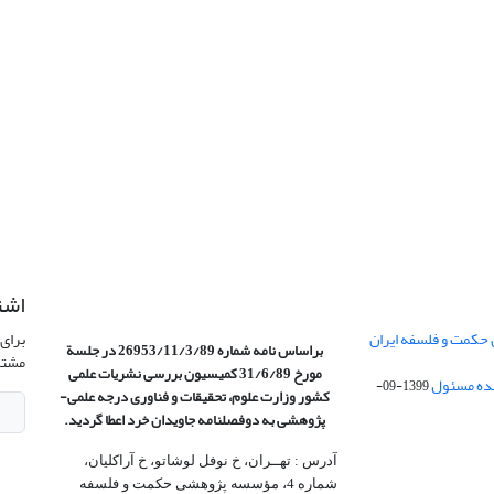
اشت
 حکمت و فلسفه ایران
برای 
براساس نامه شماره 26953/11/3/89 در جلسة
مشتر
مورخ 31/6/89 کمیسیون
بررسی نشریات علمی
1399-09-
کشور وزارت علوم، تحقیقات و فناوری درجه علمی‌-
پژوهشی
به دوفصلنامه جاویدان خرد اعطا گردید.
آدرس : تهــران، خ نوفل لوشاتو، خ آراکلیان،
شماره 4،‌ مؤسسه پژوهشی حکمت و فلسفه