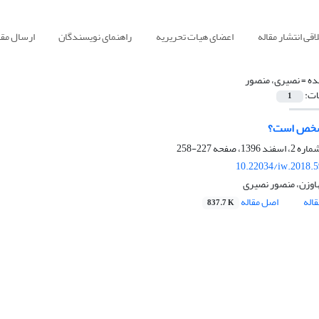
قی انتشار مقاله
اعضای هیات تحریریه
راهنمای نویسندگان
ارسال مقا
ده =
نصیری، منصور
ات:
1
 شخص است؟
227-258
10.22034/iw.2018.
اوزن، منصور نصیری
اله
اصل مقاله
837.7 K