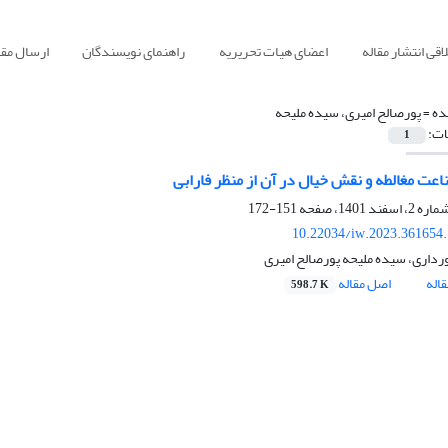
قی انتشار مقاله
اعضای هیات تحریریه
راهنمای نویسندگان
ارسال مقا
ده =
پورصالح امیری، سیده ملیحه
ات:
1
اعت مغالطه و نقش خیال در آن از منظر فارابی
151-172
10.22034/iw.2023.361654
رداری، سیده ملیحه پورصالح امیری
اله
اصل مقاله
598.7 K