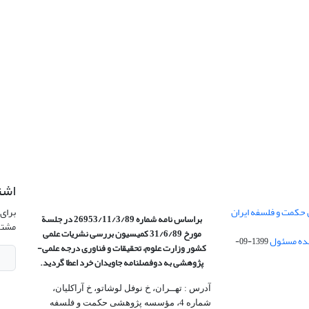
اشت
 حکمت و فلسفه ایران
برای 
براساس نامه شماره 26953/11/3/89 در جلسة
مشتر
مورخ 31/6/89 کمیسیون
بررسی نشریات علمی
1399-09-
کشور وزارت علوم، تحقیقات و فناوری درجه علمی‌-
پژوهشی
به دوفصلنامه جاویدان خرد اعطا گردید.
آدرس : تهــران، خ نوفل لوشاتو، خ آراکلیان،
شماره 4،‌ مؤسسه پژوهشی حکمت و فلسفه