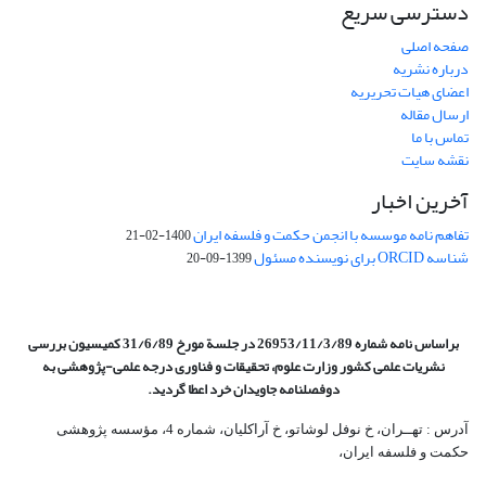
دسترسی سریع
صفحه اصلی
درباره نشریه
اعضای هیات تحریریه
ارسال مقاله
تماس با ما
نقشه سایت
آخرین اخبار
تفاهم نامه موسسه با انجمن حکمت و فلسفه ایران
1400-02-21
شناسه ORCID برای نویسنده مسئول
1399-09-20
براساس نامه شماره 26953/11/3/89 در جلسة مورخ 31/6/89 کمیسیون
بررسی
نشریات علمی کشور وزارت علوم، تحقیقات و فناوری درجه علمی‌-پژوهشی
به
دوفصلنامه جاویدان خرد اعطا گردید.
آدرس : تهــران، خ نوفل لوشاتو، خ آراکلیان، شماره 4،‌ مؤسسه پژوهشی
حکمت و فلسفه ایران،‌