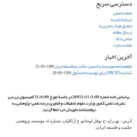
دسترسی سریع
صفحه اصلی
درباره نشریه
اعضای هیات تحریریه
ارسال مقاله
تماس با ما
نقشه سایت
آخرین اخبار
تفاهم نامه موسسه با انجمن حکمت و فلسفه ایران
1400-02-21
شناسه ORCID برای نویسنده مسئول
1399-09-20
براساس نامه شماره 26953/11/3/89 در جلسة مورخ 31/6/89 کمیسیون
بررسی
نشریات علمی کشور وزارت علوم، تحقیقات و فناوری درجه علمی‌-پژوهشی
به
دوفصلنامه جاویدان خرد اعطا گردید.
آدرس : تهــران، خ نوفل لوشاتو، خ آراکلیان، شماره 4،‌ مؤسسه پژوهشی
حکمت و فلسفه ایران،‌