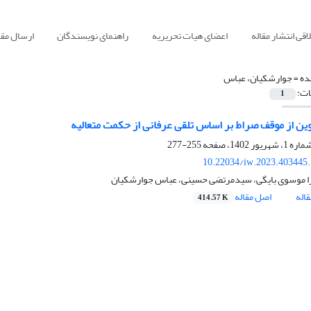
قی انتشار مقاله
اعضای هیات تحریریه
راهنمای نویسندگان
ارسال مقا
ده =
جوارشکیان، عباس
ات:
1
وین از موقف صراط بر اساس تلقی عرفانی از حکمت متعالیه
255-277
10.22034/iw.2023.403445
ا موسوی بایگی، سیدمرتضی حسینی، عباس جوارشکیان
اله
اصل مقاله
414.57 K