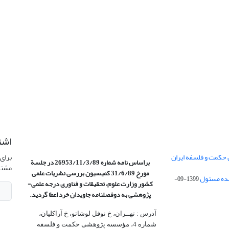
اشت
 حکمت و فلسفه ایران
برای 
براساس نامه شماره 26953/11/3/89 در جلسة
مشتر
مورخ 31/6/89 کمیسیون
بررسی نشریات علمی
1399-09-
کشور وزارت علوم، تحقیقات و فناوری درجه علمی‌-
پژوهشی
به دوفصلنامه جاویدان خرد اعطا گردید.
آدرس : تهــران، خ نوفل لوشاتو، خ آراکلیان،
شماره 4،‌ مؤسسه پژوهشی حکمت و فلسفه