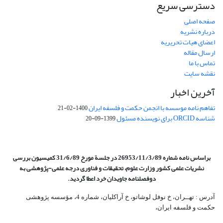
دسترسی سریع
صفحه اصلی
درباره نشریه
اعضای هیات تحریریه
ارسال مقاله
تماس با ما
نقشه سایت
آخرین اخبار
تفاهم نامه موسسه با انجمن حکمت و فلسفه ایران
1400-02-21
شناسه ORCID برای نویسنده مسئول
1399-09-20
براساس نامه شماره 26953/11/3/89 در جلسة مورخ 31/6/89 کمیسیون
بررسی
نشریات علمی کشور وزارت علوم، تحقیقات و فناوری درجه علمی‌-پژوهشی
به
دوفصلنامه جاویدان خرد اعطا گردید.
آدرس : تهــران، خ نوفل لوشاتو، خ آراکلیان، شماره 4،‌ مؤسسه پژوهشی
حکمت و فلسفه ایران،‌