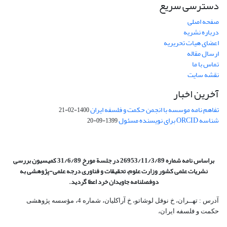
دسترسی سریع
صفحه اصلی
درباره نشریه
اعضای هیات تحریریه
ارسال مقاله
تماس با ما
نقشه سایت
آخرین اخبار
تفاهم نامه موسسه با انجمن حکمت و فلسفه ایران
1400-02-21
شناسه ORCID برای نویسنده مسئول
1399-09-20
براساس نامه شماره 26953/11/3/89 در جلسة مورخ 31/6/89 کمیسیون
بررسی
نشریات علمی کشور وزارت علوم، تحقیقات و فناوری درجه علمی‌-پژوهشی
به
دوفصلنامه جاویدان خرد اعطا گردید.
آدرس : تهــران، خ نوفل لوشاتو، خ آراکلیان، شماره 4،‌ مؤسسه پژوهشی
حکمت و فلسفه ایران،‌