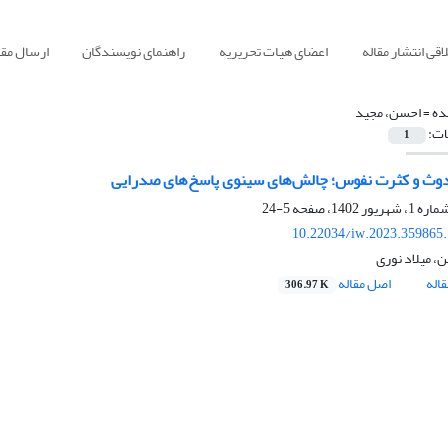
قی انتشار مقاله
اعضای هیات تحریریه
راهنمای نویسندگان
ارسال مقا
ده =
احسن، مجید
ات:
1
دوث و کثرت نفوس؛ چالش‌های سینوی پاسخ‌های صدرایی
5-24
10.22034/iw.2023.359865
، میلاد نوری
اله
اصل مقاله
306.97 K