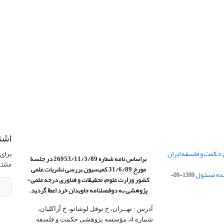
اشت
 حکمت و فلسفه ایران
برای 
براساس نامه شماره 26953/11/3/89 در جلسة
مشتر
مورخ 31/6/89 کمیسیون
بررسی نشریات علمی
1399-09-
کشور وزارت علوم، تحقیقات و فناوری درجه علمی‌-
پژوهشی
به دوفصلنامه جاویدان خرد اعطا گردید.
آدرس : تهــران، خ نوفل لوشاتو، خ آراکلیان،
شماره 4،‌ مؤسسه پژوهشی حکمت و فلسفه