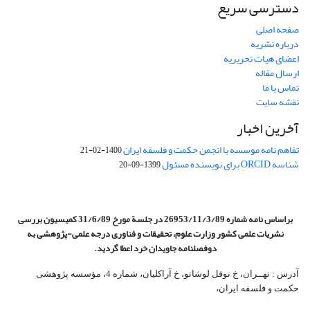
دسترسی سریع
صفحه اصلی
درباره نشریه
اعضای هیات تحریریه
ارسال مقاله
تماس با ما
نقشه سایت
آخرین اخبار
تفاهم نامه موسسه با انجمن حکمت و فلسفه ایران
1400-02-21
شناسه ORCID برای نویسنده مسئول
1399-09-20
براساس نامه شماره 26953/11/3/89 در جلسة مورخ 31/6/89 کمیسیون
بررسی
نشریات علمی کشور وزارت علوم، تحقیقات و فناوری درجه علمی‌-پژوهشی
به
دوفصلنامه جاویدان خرد اعطا گردید.
آدرس : تهــران، خ نوفل لوشاتو، خ آراکلیان، شماره 4،‌ مؤسسه پژوهشی
حکمت و فلسفه ایران،‌