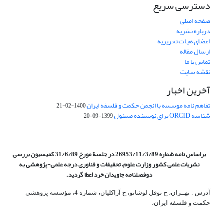
دسترسی سریع
صفحه اصلی
درباره نشریه
اعضای هیات تحریریه
ارسال مقاله
تماس با ما
نقشه سایت
آخرین اخبار
تفاهم نامه موسسه با انجمن حکمت و فلسفه ایران
1400-02-21
شناسه ORCID برای نویسنده مسئول
1399-09-20
براساس نامه شماره 26953/11/3/89 در جلسة مورخ 31/6/89 کمیسیون
بررسی
نشریات علمی کشور وزارت علوم، تحقیقات و فناوری درجه علمی‌-پژوهشی
به
دوفصلنامه جاویدان خرد اعطا گردید.
آدرس : تهــران، خ نوفل لوشاتو، خ آراکلیان، شماره 4،‌ مؤسسه پژوهشی
حکمت و فلسفه ایران،‌