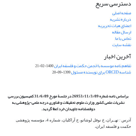
دسترسی سریع
صفحه اصلی
درباره نشریه
اعضای هیات تحریریه
ارسال مقاله
تماس با ما
نقشه سایت
آخرین اخبار
تفاهم نامه موسسه با انجمن حکمت و فلسفه ایران
1400-02-21
شناسه ORCID برای نویسنده مسئول
1399-09-20
براساس نامه شماره 26953/11/3/89 در جلسة مورخ 31/6/89 کمیسیون
بررسی
نشریات علمی کشور وزارت علوم، تحقیقات و فناوری درجه علمی‌-پژوهشی
به
دوفصلنامه جاویدان خرد اعطا گردید.
آدرس : تهــران، خ نوفل لوشاتو، خ آراکلیان، شماره 4،‌ مؤسسه پژوهشی
حکمت و فلسفه ایران،‌