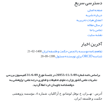
دسترسی سریع
صفحه اصلی
درباره نشریه
اعضای هیات تحریریه
ارسال مقاله
تماس با ما
نقشه سایت
آخرین اخبار
تفاهم نامه موسسه با انجمن حکمت و فلسفه ایران
1400-02-21
شناسه ORCID برای نویسنده مسئول
1399-09-20
براساس نامه شماره 26953/11/3/89 در جلسة مورخ 31/6/89 کمیسیون
بررسی
نشریات علمی کشور وزارت علوم، تحقیقات و فناوری درجه علمی‌-پژوهشی
به
دوفصلنامه جاویدان خرد اعطا گردید.
آدرس : تهــران، خ نوفل لوشاتو، خ آراکلیان، شماره 4،‌ مؤسسه پژوهشی
حکمت و فلسفه ایران،‌