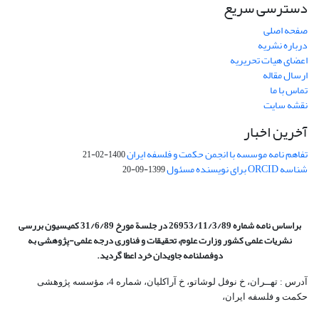
دسترسی سریع
صفحه اصلی
درباره نشریه
اعضای هیات تحریریه
ارسال مقاله
تماس با ما
نقشه سایت
آخرین اخبار
تفاهم نامه موسسه با انجمن حکمت و فلسفه ایران
1400-02-21
شناسه ORCID برای نویسنده مسئول
1399-09-20
براساس نامه شماره 26953/11/3/89 در جلسة مورخ 31/6/89 کمیسیون
بررسی
نشریات علمی کشور وزارت علوم، تحقیقات و فناوری درجه علمی‌-پژوهشی
به
دوفصلنامه جاویدان خرد اعطا گردید.
آدرس : تهــران، خ نوفل لوشاتو، خ آراکلیان، شماره 4،‌ مؤسسه پژوهشی
حکمت و فلسفه ایران،‌