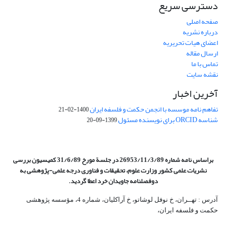
دسترسی سریع
صفحه اصلی
درباره نشریه
اعضای هیات تحریریه
ارسال مقاله
تماس با ما
نقشه سایت
آخرین اخبار
تفاهم نامه موسسه با انجمن حکمت و فلسفه ایران
1400-02-21
شناسه ORCID برای نویسنده مسئول
1399-09-20
براساس نامه شماره 26953/11/3/89 در جلسة مورخ 31/6/89 کمیسیون
بررسی
نشریات علمی کشور وزارت علوم، تحقیقات و فناوری درجه علمی‌-پژوهشی
به
دوفصلنامه جاویدان خرد اعطا گردید.
آدرس : تهــران، خ نوفل لوشاتو، خ آراکلیان، شماره 4،‌ مؤسسه پژوهشی
حکمت و فلسفه ایران،‌