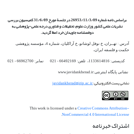
براساس نامه شماره 26953/11/3/89 در جلسة مورخ 31/6/89 کمیسیون
بررسی
نشریات علمی کشور وزارت علوم، تحقیقات و فناوری درجه علمی‌-پژوهشی
به
دوفصلنامه جاویدان خرد اعطا گردید.
آدرس : تهــران، خ نوفل لوشاتو، خ آراکلیان، شماره 4،‌ مؤسسه پژوهشی
حکمت و فلسفه ایران،‌
کدپستی: 1133614816، تلفن: 66492169 - 021 نمابر: 66962700 - 021
نشانی پایگاه اینترنتی:www.javidankherad.ir
نشانی پست الکترونیکی:
javidankherad@irip.ac.ir
Creative Commons Attribution-
This work is licensed under a
NonCommercial 4.0 International License
.
اشتراک خبرنامه