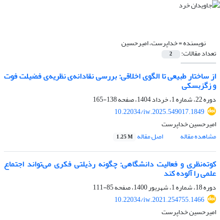
نویسنده =
خداپرست، امیرحسین
تعداد مقالات:
2
از ساختار طبیعی تا الگوی اخلاقی: بررسی نقادانه‌ی نظریه‌ی فضیلت فوت
و زگزبسکی
دوره 22، شماره 1، خرداد 1404، صفحه
138-165
10.22034/iw.2025.549017.1849
امیرحسین خداپرست
مشاهده مقاله
اصل مقاله
1.25 M
کوته‌نظری و فعالیت دانشگاهی: چگونه رذیلتی فکری می‌تواند اجتماع
علمی را آلوده کند
دوره 18، شماره 1، شهریور 1400، صفحه
85-111
10.22034/iw.2021.254755.1466
امیرحسین خداپرست