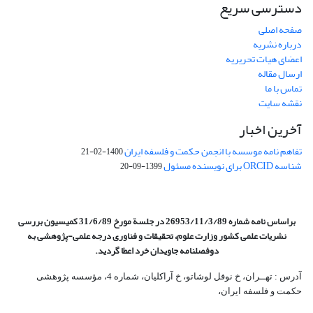
دسترسی سریع
صفحه اصلی
درباره نشریه
اعضای هیات تحریریه
ارسال مقاله
تماس با ما
نقشه سایت
آخرین اخبار
تفاهم نامه موسسه با انجمن حکمت و فلسفه ایران
1400-02-21
شناسه ORCID برای نویسنده مسئول
1399-09-20
براساس نامه شماره 26953/11/3/89 در جلسة مورخ 31/6/89 کمیسیون
بررسی
نشریات علمی کشور وزارت علوم، تحقیقات و فناوری درجه علمی‌-پژوهشی
به
دوفصلنامه جاویدان خرد اعطا گردید.
آدرس : تهــران، خ نوفل لوشاتو، خ آراکلیان، شماره 4،‌ مؤسسه پژوهشی
حکمت و فلسفه ایران،‌