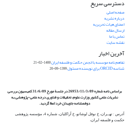
دسترسی سریع
صفحه اصلی
درباره نشریه
اعضای هیات تحریریه
ارسال مقاله
تماس با ما
نقشه سایت
آخرین اخبار
تفاهم نامه موسسه با انجمن حکمت و فلسفه ایران
1400-02-21
شناسه ORCID برای نویسنده مسئول
1399-09-20
براساس نامه شماره 26953/11/3/89 در جلسة مورخ 31/6/89 کمیسیون
بررسی
نشریات علمی کشور وزارت علوم، تحقیقات و فناوری درجه علمی‌-پژوهشی
به
دوفصلنامه جاویدان خرد اعطا گردید.
آدرس : تهــران، خ نوفل لوشاتو، خ آراکلیان، شماره 4،‌ مؤسسه پژوهشی
حکمت و فلسفه ایران،‌