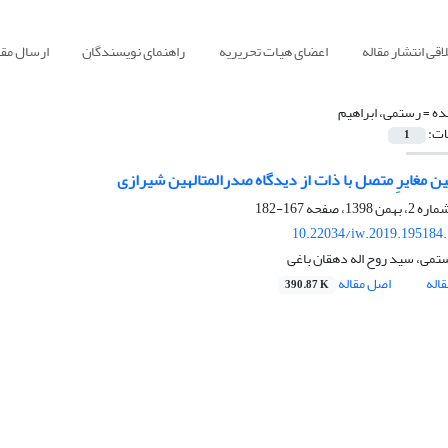
قی انتشار مقاله
اعضای هیات تحریریه
راهنمای نویسندگان
ارسال مقا
ده =
رستمی، ابراهیم
ات:
1
ن مغایرِ متصل با ذات از دیدگاه صدرالمتالهین شیرازی
167-182
10.22034/iw.2019.195184
ستمی، سید روح اله دهقان باغی
اله
اصل مقاله
390.87 K