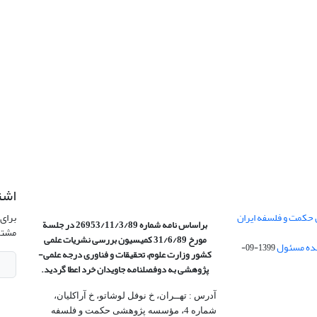
اشت
 حکمت و فلسفه ایران
برای 
براساس نامه شماره 26953/11/3/89 در جلسة
مشتر
مورخ 31/6/89 کمیسیون
بررسی نشریات علمی
1399-09-
کشور وزارت علوم، تحقیقات و فناوری درجه علمی‌-
پژوهشی
به دوفصلنامه جاویدان خرد اعطا گردید.
آدرس : تهــران، خ نوفل لوشاتو، خ آراکلیان،
شماره 4،‌ مؤسسه پژوهشی حکمت و فلسفه