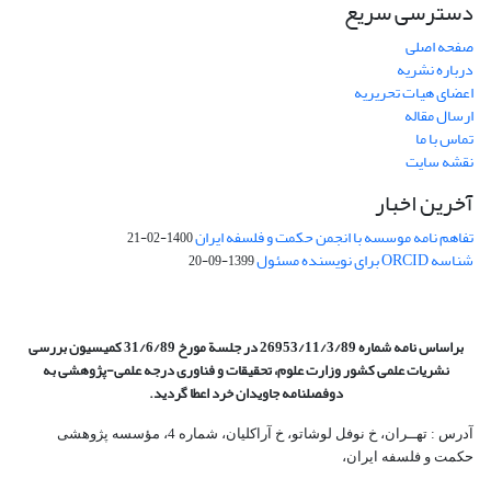
دسترسی سریع
صفحه اصلی
درباره نشریه
اعضای هیات تحریریه
ارسال مقاله
تماس با ما
نقشه سایت
آخرین اخبار
تفاهم نامه موسسه با انجمن حکمت و فلسفه ایران
1400-02-21
شناسه ORCID برای نویسنده مسئول
1399-09-20
براساس نامه شماره 26953/11/3/89 در جلسة مورخ 31/6/89 کمیسیون
بررسی
نشریات علمی کشور وزارت علوم، تحقیقات و فناوری درجه علمی‌-پژوهشی
به
دوفصلنامه جاویدان خرد اعطا گردید.
آدرس : تهــران، خ نوفل لوشاتو، خ آراکلیان، شماره 4،‌ مؤسسه پژوهشی
حکمت و فلسفه ایران،‌