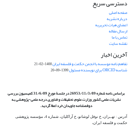
دسترسی سریع
صفحه اصلی
درباره نشریه
اعضای هیات تحریریه
ارسال مقاله
تماس با ما
نقشه سایت
آخرین اخبار
تفاهم نامه موسسه با انجمن حکمت و فلسفه ایران
1400-02-21
شناسه ORCID برای نویسنده مسئول
1399-09-20
براساس نامه شماره 26953/11/3/89 در جلسة مورخ 31/6/89 کمیسیون
بررسی
نشریات علمی کشور وزارت علوم، تحقیقات و فناوری درجه علمی‌-پژوهشی
به
دوفصلنامه جاویدان خرد اعطا گردید.
آدرس : تهــران، خ نوفل لوشاتو، خ آراکلیان، شماره 4،‌ مؤسسه پژوهشی
حکمت و فلسفه ایران،‌