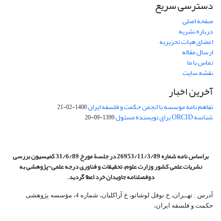
دسترسی سریع
صفحه اصلی
درباره نشریه
اعضای هیات تحریریه
ارسال مقاله
تماس با ما
نقشه سایت
آخرین اخبار
تفاهم نامه موسسه با انجمن حکمت و فلسفه ایران
1400-02-21
شناسه ORCID برای نویسنده مسئول
1399-09-20
براساس نامه شماره 26953/11/3/89 در جلسة مورخ 31/6/89 کمیسیون
بررسی
نشریات علمی کشور وزارت علوم، تحقیقات و فناوری درجه علمی‌-پژوهشی
به
دوفصلنامه جاویدان خرد اعطا گردید.
آدرس : تهــران، خ نوفل لوشاتو، خ آراکلیان، شماره 4،‌ مؤسسه پژوهشی
حکمت و فلسفه ایران،‌