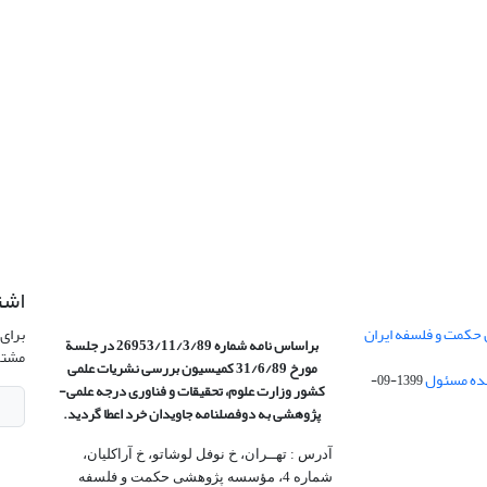
اشت
 حکمت و فلسفه ایران
برای 
براساس نامه شماره 26953/11/3/89 در جلسة
مشتر
مورخ 31/6/89 کمیسیون
بررسی نشریات علمی
1399-09-
کشور وزارت علوم، تحقیقات و فناوری درجه علمی‌-
پژوهشی
به دوفصلنامه جاویدان خرد اعطا گردید.
آدرس : تهــران، خ نوفل لوشاتو، خ آراکلیان،
شماره 4،‌ مؤسسه پژوهشی حکمت و فلسفه