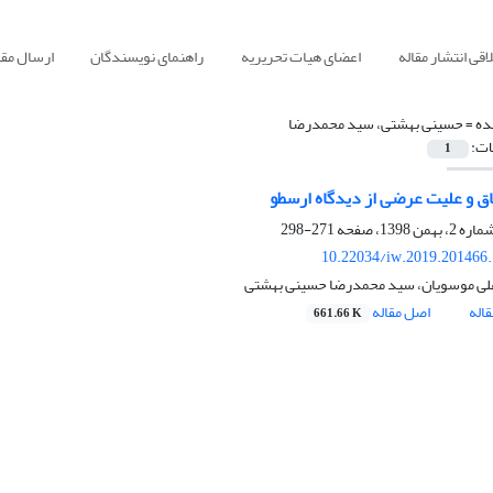
قی انتشار مقاله
اعضای هیات تحریریه
راهنمای نویسندگان
ارسال مقا
ده =
حسینی بهشتی، سید محمدرضا
ات:
1
اق و علیت عرضی از دیدگاه ارسطو
271-298
10.22034/iw.2019.201466
لی موسویان، سید محمدرضا حسینی بهشتی
اله
اصل مقاله
661.66 K