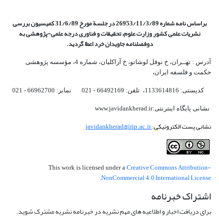
براساس نامه شماره 26953/11/3/89 در جلسة مورخ 31/6/89 کمیسیون
بررسی
نشریات علمی کشور وزارت علوم، تحقیقات و فناوری درجه علمی‌-پژوهشی
به
دوفصلنامه جاویدان خرد اعطا گردید.
آدرس : تهــران، خ نوفل لوشاتو، خ آراکلیان، شماره 4،‌ مؤسسه پژوهشی
حکمت و فلسفه ایران،‌
کدپستی: 1133614816، تلفن: 66492169 - 021 نمابر: 66962700 - 021
نشانی پایگاه اینترنتی:www.javidankherad.ir
نشانی پست الکترونیکی:
javidankherad@irip.ac.ir
Creative Commons Attribution-
This work is licensed under a
NonCommercial 4.0 International License
.
اشتراک خبرنامه
برای دریافت اخبار و اطلاعیه های مهم نشریه در خبرنامه نشریه مشترک شوید.