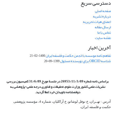
دسترسی سریع
صفحه اصلی
درباره نشریه
اعضای هیات تحریریه
ارسال مقاله
تماس با ما
نقشه سایت
آخرین اخبار
تفاهم نامه موسسه با انجمن حکمت و فلسفه ایران
1400-02-21
شناسه ORCID برای نویسنده مسئول
1399-09-20
براساس نامه شماره 26953/11/3/89 در جلسة مورخ 31/6/89 کمیسیون
بررسی
نشریات علمی کشور وزارت علوم، تحقیقات و فناوری درجه علمی‌-پژوهشی
به
دوفصلنامه جاویدان خرد اعطا گردید.
آدرس : تهــران، خ نوفل لوشاتو، خ آراکلیان، شماره 4،‌ مؤسسه پژوهشی
حکمت و فلسفه ایران،‌