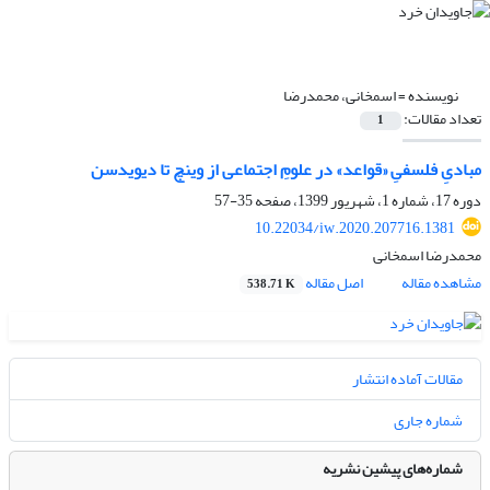
نویسنده =
اسمخانی، محمدرضا
تعداد مقالات:
1
مبادیِ فلسفیِ «قواعد» در علومِ اجتماعی از وینچ تا دیویدسن
دوره 17، شماره 1، شهریور 1399، صفحه
35-57
10.22034/iw.2020.207716.1381
محمدرضا اسمخانی
مشاهده مقاله
اصل مقاله
538.71 K
مقالات آماده انتشار
شماره جاری
شماره‌های پیشین نشریه