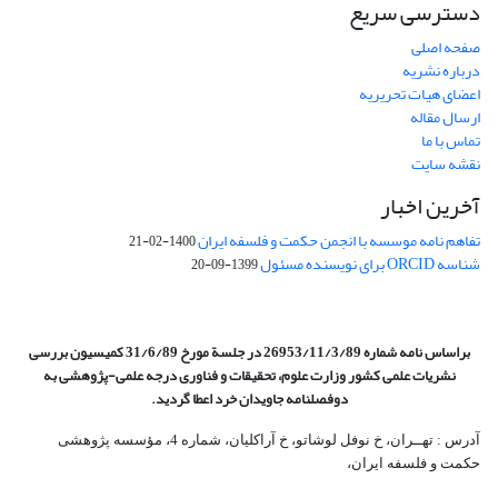
دسترسی سریع
صفحه اصلی
درباره نشریه
اعضای هیات تحریریه
ارسال مقاله
تماس با ما
نقشه سایت
آخرین اخبار
تفاهم نامه موسسه با انجمن حکمت و فلسفه ایران
1400-02-21
شناسه ORCID برای نویسنده مسئول
1399-09-20
براساس نامه شماره 26953/11/3/89 در جلسة مورخ 31/6/89 کمیسیون
بررسی
نشریات علمی کشور وزارت علوم، تحقیقات و فناوری درجه علمی‌-پژوهشی
به
دوفصلنامه جاویدان خرد اعطا گردید.
آدرس : تهــران، خ نوفل لوشاتو، خ آراکلیان، شماره 4،‌ مؤسسه پژوهشی
حکمت و فلسفه ایران،‌