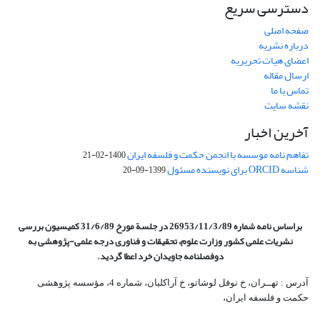
دسترسی سریع
صفحه اصلی
درباره نشریه
اعضای هیات تحریریه
ارسال مقاله
تماس با ما
نقشه سایت
آخرین اخبار
تفاهم نامه موسسه با انجمن حکمت و فلسفه ایران
1400-02-21
شناسه ORCID برای نویسنده مسئول
1399-09-20
براساس نامه شماره 26953/11/3/89 در جلسة مورخ 31/6/89 کمیسیون
بررسی
نشریات علمی کشور وزارت علوم، تحقیقات و فناوری درجه علمی‌-پژوهشی
به
دوفصلنامه جاویدان خرد اعطا گردید.
آدرس : تهــران، خ نوفل لوشاتو، خ آراکلیان، شماره 4،‌ مؤسسه پژوهشی
حکمت و فلسفه ایران،‌