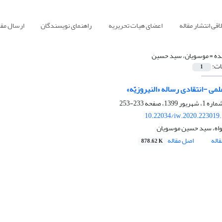
قی انتشار مقاله
اعضای هیات تحریریه
راهنمای نویسندگان
ارسال مقا
ده =
موسویان، سید حسین
ات:
1
می -انتقادی رساله «النیروزیّه»
233-253
10.22034/iw.2020.223019
‌خواه، سید حسین موسویان
اله
اصل مقاله
878.62 K