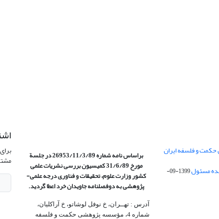
اشت
 حکمت و فلسفه ایران
برای 
براساس نامه شماره 26953/11/3/89 در جلسة
مشتر
مورخ 31/6/89 کمیسیون
بررسی نشریات علمی
1399-09-
کشور وزارت علوم، تحقیقات و فناوری درجه علمی‌-
پژوهشی
به دوفصلنامه جاویدان خرد اعطا گردید.
آدرس : تهــران، خ نوفل لوشاتو، خ آراکلیان،
شماره 4،‌ مؤسسه پژوهشی حکمت و فلسفه