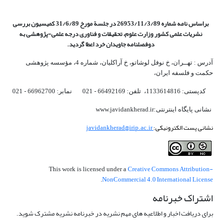
براساس نامه شماره 26953/11/3/89 در جلسة مورخ 31/6/89 کمیسیون
بررسی
نشریات علمی کشور وزارت علوم، تحقیقات و فناوری درجه علمی‌-پژوهشی
به
دوفصلنامه جاویدان خرد اعطا گردید.
آدرس : تهــران، خ نوفل لوشاتو، خ آراکلیان، شماره 4،‌ مؤسسه پژوهشی
حکمت و فلسفه ایران،‌
کدپستی: 1133614816، تلفن: 66492169 - 021 نمابر: 66962700 - 021
نشانی پایگاه اینترنتی:www.javidankherad.ir
نشانی پست الکترونیکی:
javidankherad@irip.ac.ir
Creative Commons Attribution-
This work is licensed under a
NonCommercial 4.0 International License
.
اشتراک خبرنامه
برای دریافت اخبار و اطلاعیه های مهم نشریه در خبرنامه نشریه مشترک شوید.