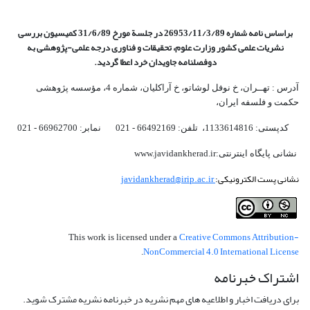
براساس نامه شماره 26953/11/3/89 در جلسة مورخ 31/6/89 کمیسیون
بررسی
نشریات علمی کشور وزارت علوم، تحقیقات و فناوری درجه علمی‌-پژوهشی
به
دوفصلنامه جاویدان خرد اعطا گردید.
آدرس : تهــران، خ نوفل لوشاتو، خ آراکلیان، شماره 4،‌ مؤسسه پژوهشی
حکمت و فلسفه ایران،‌
کدپستی: 1133614816، تلفن: 66492169 - 021 نمابر: 66962700 - 021
نشانی پایگاه اینترنتی:www.javidankherad.ir
نشانی پست الکترونیکی:
javidankherad@irip.ac.ir
Creative Commons Attribution-
This work is licensed under a
NonCommercial 4.0 International License
.
اشتراک خبرنامه
برای دریافت اخبار و اطلاعیه های مهم نشریه در خبرنامه نشریه مشترک شوید.