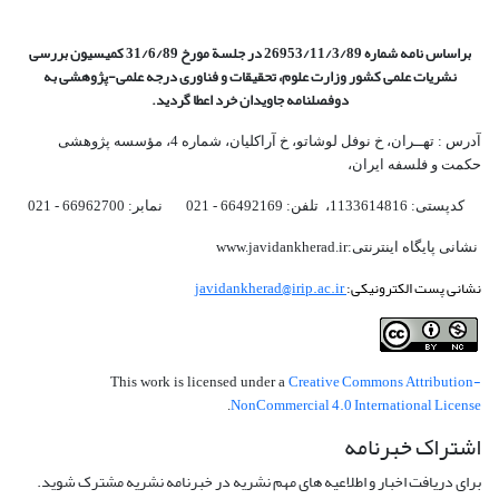
براساس نامه شماره 26953/11/3/89 در جلسة مورخ 31/6/89 کمیسیون
بررسی
نشریات علمی کشور وزارت علوم، تحقیقات و فناوری درجه علمی‌-پژوهشی
به
دوفصلنامه جاویدان خرد اعطا گردید.
آدرس : تهــران، خ نوفل لوشاتو، خ آراکلیان، شماره 4،‌ مؤسسه پژوهشی
حکمت و فلسفه ایران،‌
کدپستی: 1133614816، تلفن: 66492169 - 021 نمابر: 66962700 - 021
نشانی پایگاه اینترنتی:www.javidankherad.ir
نشانی پست الکترونیکی:
javidankherad@irip.ac.ir
Creative Commons Attribution-
This work is licensed under a
NonCommercial 4.0 International License
.
اشتراک خبرنامه
برای دریافت اخبار و اطلاعیه های مهم نشریه در خبرنامه نشریه مشترک شوید.