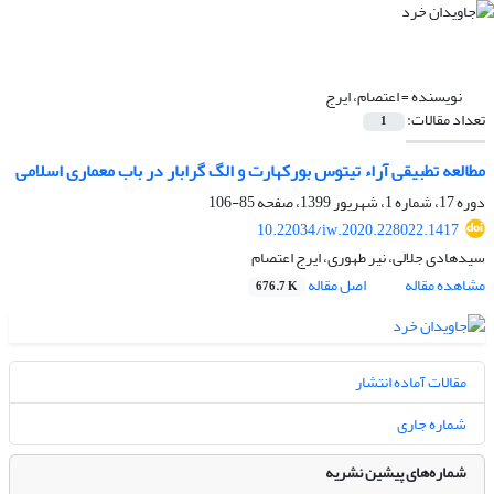
نویسنده =
اعتصام، ایرج
تعداد مقالات:
1
مطالعه تطبیقی آراء تیتوس بورکهارت و الگ گرابار در باب معماری اسلامی
دوره 17، شماره 1، شهریور 1399، صفحه
85-106
10.22034/iw.2020.228022.1417
سیدهادی جلالی، نیر طهوری، ایرج اعتصام
مشاهده مقاله
اصل مقاله
676.7 K
مقالات آماده انتشار
شماره جاری
شماره‌های پیشین نشریه