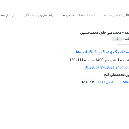
قی انتشار مقاله
اعضای هیات تحریریه
راهنمای نویسندگان
ارسال مقا
ده =
محمدعلی خلج، محمدحسین
ات:
1
 سمانتیک و متافیزیک قابلیت‌ها
111-139
10.22034/iw.2021.240463
 محمدعلی خلج
اله
اصل مقاله
681.18 K