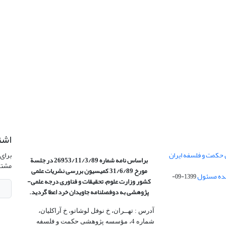
اشت
 حکمت و فلسفه ایران
برای 
براساس نامه شماره 26953/11/3/89 در جلسة
مشتر
مورخ 31/6/89 کمیسیون
بررسی نشریات علمی
1399-09-
کشور وزارت علوم، تحقیقات و فناوری درجه علمی‌-
پژوهشی
به دوفصلنامه جاویدان خرد اعطا گردید.
آدرس : تهــران، خ نوفل لوشاتو، خ آراکلیان،
شماره 4،‌ مؤسسه پژوهشی حکمت و فلسفه