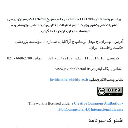
براساس نامه شماره 26953/11/3/89 در جلسة مورخ 31/6/89 کمیسیون
بررسی
نشریات علمی کشور وزارت علوم، تحقیقات و فناوری درجه علمی‌-پژوهشی
به
دوفصلنامه جاویدان خرد اعطا گردید.
آدرس : تهــران، خ نوفل لوشاتو، خ آراکلیان، شماره 4،‌ مؤسسه پژوهشی
حکمت و فلسفه ایران،‌
کدپستی: 1133614816، تلفن: 66492169 - 021 نمابر: 66962700 - 021
نشانی پایگاه اینترنتی:www.javidankherad.ir
نشانی پست الکترونیکی:
javidankherad@irip.ac.ir
Creative Commons Attribution-
This work is licensed under a
NonCommercial 4.0 International License
.
اشتراک خبرنامه