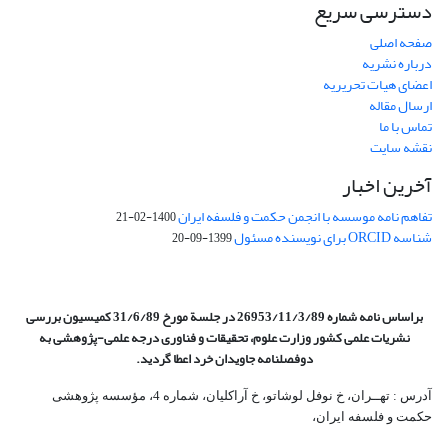
دسترسی سریع
صفحه اصلی
درباره نشریه
اعضای هیات تحریریه
ارسال مقاله
تماس با ما
نقشه سایت
آخرین اخبار
تفاهم نامه موسسه با انجمن حکمت و فلسفه ایران
1400-02-21
شناسه ORCID برای نویسنده مسئول
1399-09-20
براساس نامه شماره 26953/11/3/89 در جلسة مورخ 31/6/89 کمیسیون
بررسی
نشریات علمی کشور وزارت علوم، تحقیقات و فناوری درجه علمی‌-پژوهشی
به
دوفصلنامه جاویدان خرد اعطا گردید.
آدرس : تهــران، خ نوفل لوشاتو، خ آراکلیان، شماره 4،‌ مؤسسه پژوهشی
حکمت و فلسفه ایران،‌