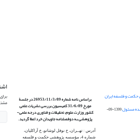
اشت
 حکمت و فلسفه ایران
برای 
براساس نامه شماره 26953/11/3/89 در جلسة
مشتر
مورخ 31/6/89 کمیسیون
بررسی نشریات علمی
1399-09-
کشور وزارت علوم، تحقیقات و فناوری درجه علمی‌-
پژوهشی
به دوفصلنامه جاویدان خرد اعطا گردید.
آدرس : تهــران، خ نوفل لوشاتو، خ آراکلیان،
شماره 4،‌ مؤسسه پژوهشی حکمت و فلسفه