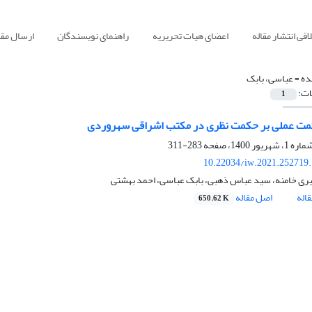
قی انتشار مقاله
اعضای هیات تحریریه
راهنمای نویسندگان
ارسال مقا
ده =
عباسی، بابک
ات:
1
مت عملی بر حکمت نظری در مکتب اشراقی سهروردی
283-311
10.22034/iw.2021.252719
ری خامنه، سید عباس ذهبی، بابک عباسی، احمد بهشتی
اله
اصل مقاله
650.62 K