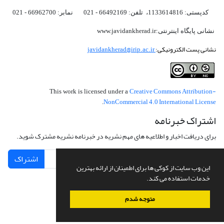
کدپستی: 1133614816، تلفن: 66492169 - 021 نمابر: 66962700 - 021
نشانی پایگاه اینترنتی:www.javidankherad.ir
نشانی پست الکترونیکی:
javidankherad@irip.ac.ir
Creative Commons Attribution-
This work is licensed under a
NonCommercial 4.0 International License
.
اشتراک خبرنامه
برای دریافت اخبار و اطلاعیه های مهم نشریه در خبرنامه نشریه مشترک شوید.
اشتراک
این وب سایت از کوکی ها برای اطمینان از ارائه بهترین
خدمات استفاده می کند.
متوجه شدم
سامانه مدیریت نشریات علمی.
طراحی و پیاده سازی از
سیناوب