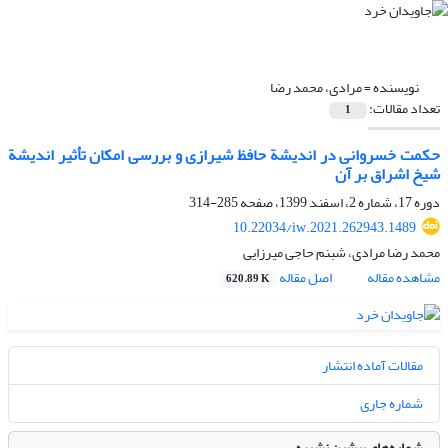
نویسنده =
مرادی، محمد رضا
تعداد مقالات:
1
حکمت خسروانی در اندیشة حافظ شیرازی و بررسی امکان تأثیر اندیشة
شیخ اشراق بر آن
دوره 17، شماره 2، اسفند 1399، صفحه
285-314
10.22034/iw.2021.262943.1489
محمد رضا مرادی، شبنم حاجی میرزایی
مشاهده مقاله
اصل مقاله
620.89 K
مقالات آماده انتشار
شماره جاری
شماره‌های پیشین نشریه