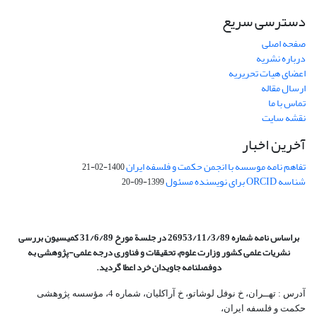
دسترسی سریع
صفحه اصلی
درباره نشریه
اعضای هیات تحریریه
ارسال مقاله
تماس با ما
نقشه سایت
آخرین اخبار
تفاهم نامه موسسه با انجمن حکمت و فلسفه ایران
1400-02-21
شناسه ORCID برای نویسنده مسئول
1399-09-20
براساس نامه شماره 26953/11/3/89 در جلسة مورخ 31/6/89 کمیسیون
بررسی
نشریات علمی کشور وزارت علوم، تحقیقات و فناوری درجه علمی‌-پژوهشی
به
دوفصلنامه جاویدان خرد اعطا گردید.
آدرس : تهــران، خ نوفل لوشاتو، خ آراکلیان، شماره 4،‌ مؤسسه پژوهشی
حکمت و فلسفه ایران،‌