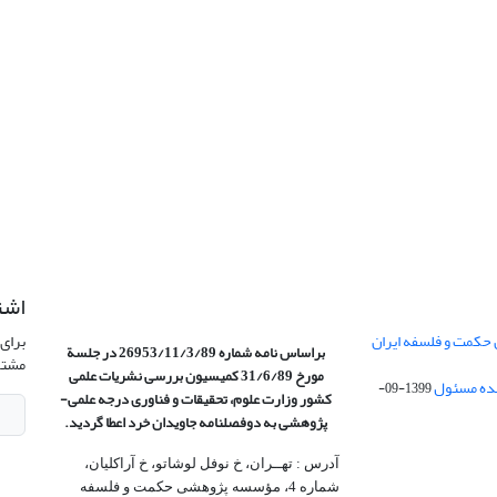
اشت
 حکمت و فلسفه ایران
برای 
براساس نامه شماره 26953/11/3/89 در جلسة
مشتر
مورخ 31/6/89 کمیسیون
بررسی نشریات علمی
1399-09-
کشور وزارت علوم، تحقیقات و فناوری درجه علمی‌-
پژوهشی
به دوفصلنامه جاویدان خرد اعطا گردید.
آدرس : تهــران، خ نوفل لوشاتو، خ آراکلیان،
شماره 4،‌ مؤسسه پژوهشی حکمت و فلسفه