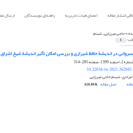
قی انتشار مقاله
اعضای هیات تحریریه
راهنمای نویسندگان
ارسال مقا
ده =
حاجی میرزایی، شبنم
ات:
1
وانی در اندیشة حافظ شیرازی و بررسی امکان تأثیر اندیشة شیخ اشراق ب
285-314
10.22034/iw.2021.262943
مرادی، شبنم حاجی میرزایی
اله
اصل مقاله
620.89 K