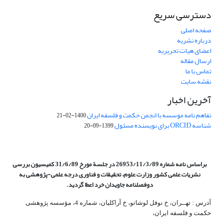
دسترسی سریع
صفحه اصلی
درباره نشریه
اعضای هیات تحریریه
ارسال مقاله
تماس با ما
نقشه سایت
آخرین اخبار
تفاهم نامه موسسه با انجمن حکمت و فلسفه ایران
1400-02-21
شناسه ORCID برای نویسنده مسئول
1399-09-20
براساس نامه شماره 26953/11/3/89 در جلسة مورخ 31/6/89 کمیسیون
بررسی
نشریات علمی کشور وزارت علوم، تحقیقات و فناوری درجه علمی‌-پژوهشی
به
دوفصلنامه جاویدان خرد اعطا گردید.
آدرس : تهــران، خ نوفل لوشاتو، خ آراکلیان، شماره 4،‌ مؤسسه پژوهشی
حکمت و فلسفه ایران،‌