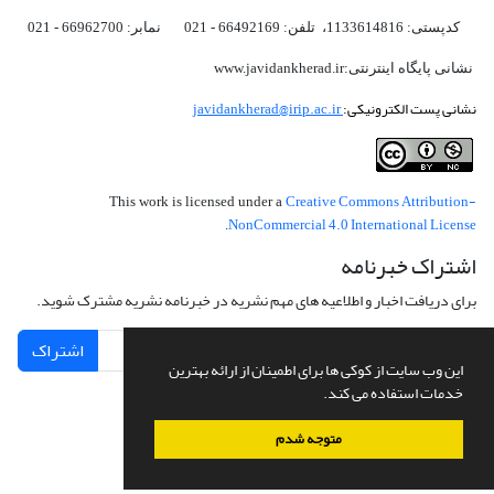
کدپستی: 1133614816، تلفن: 66492169 - 021 نمابر: 66962700 - 021
نشانی پایگاه اینترنتی:www.javidankherad.ir
نشانی پست الکترونیکی:
javidankherad@irip.ac.ir
Creative Commons Attribution-
This work is licensed under a
NonCommercial 4.0 International License
.
اشتراک خبرنامه
برای دریافت اخبار و اطلاعیه های مهم نشریه در خبرنامه نشریه مشترک شوید.
اشتراک
این وب سایت از کوکی ها برای اطمینان از ارائه بهترین
خدمات استفاده می کند.
متوجه شدم
سامانه مدیریت نشریات علمی.
طراحی و پیاده سازی از
سیناوب