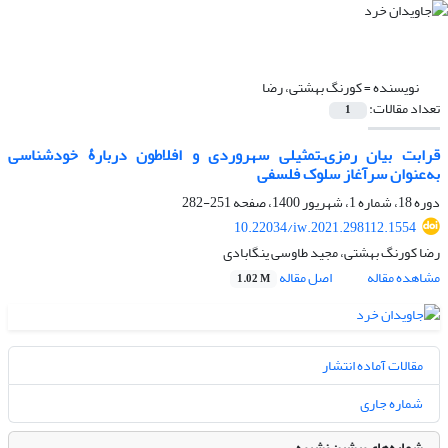
نویسنده =
کورنگ بهشتی، رضا
تعداد مقالات:
1
قرابت بیان رمزی‌ـ‌تمثیلی سهروردی و افلاطون دربارۀ خودشناسی
به‌عنوان سرآغاز سلوک فلسفی
دوره 18، شماره 1، شهریور 1400، صفحه
251-282
10.22034/iw.2021.298112.1554
رضا کورنگ بهشتی، مجید طاوسی ینگابادی
مشاهده مقاله
اصل مقاله
1.02 M
مقالات آماده انتشار
شماره جاری
شماره‌های پیشین نشریه