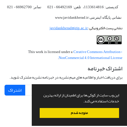
کدپستی: 1133614816، تلفن: 66492169 - 021 نمابر: 66962700 - 021
نشانی پایگاه اینترنتی:www.javidankherad.ir
نشانی پست الکترونیکی:
javidankherad@irip.ac.ir
Creative Commons Attribution-
This work is licensed under a
NonCommercial 4.0 International License
.
اشتراک خبرنامه
برای دریافت اخبار و اطلاعیه های مهم نشریه در خبرنامه نشریه مشترک شوید.
اشتراک
این وب سایت از کوکی ها برای اطمینان از ارائه بهترین
خدمات استفاده می کند.
متوجه شدم
سامانه مدیریت نشریات علمی.
طراحی و پیاده سازی از
سیناوب