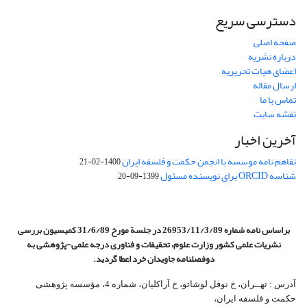
دسترسی سریع
صفحه اصلی
درباره نشریه
اعضای هیات تحریریه
ارسال مقاله
تماس با ما
نقشه سایت
آخرین اخبار
تفاهم نامه موسسه با انجمن حکمت و فلسفه ایران
1400-02-21
شناسه ORCID برای نویسنده مسئول
1399-09-20
براساس نامه شماره 26953/11/3/89 در جلسة مورخ 31/6/89 کمیسیون
بررسی
نشریات علمی کشور وزارت علوم، تحقیقات و فناوری درجه علمی‌-پژوهشی
به
دوفصلنامه جاویدان خرد اعطا گردید.
آدرس : تهــران، خ نوفل لوشاتو، خ آراکلیان، شماره 4،‌ مؤسسه پژوهشی
حکمت و فلسفه ایران،‌