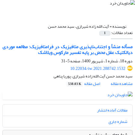
نویسنده =
آیت الله زاده شیرازی، سید محمد حسن
تعداد مقالات:
1
مسأله منشأ و اجتناب‌ناپذیری متافیزیک در فرامتافیزیک: مطالعه‌‌ موردی
دیالکتیک عقل محض بر پایه‌ تفسیر مارکوس ویلاشک
دوره 18، شماره 1، شهریور 1400، صفحه
5-31
10.22034/iw.2021.288742.1532
سید محمد حسن آیت الله زاده شیرازی، پوریا پناهی
مشاهده مقاله
اصل مقاله
538.03 K
مقالات آماده انتشار
شماره جاری
شماره‌های پیشین نشریه