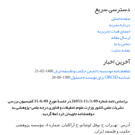
دسترسی سریع
صفحه اصلی
درباره نشریه
اعضای هیات تحریریه
ارسال مقاله
تماس با ما
نقشه سایت
آخرین اخبار
تفاهم نامه موسسه با انجمن حکمت و فلسفه ایران
1400-02-21
شناسه ORCID برای نویسنده مسئول
1399-09-20
براساس نامه شماره 26953/11/3/89 در جلسة مورخ 31/6/89 کمیسیون
بررسی
نشریات علمی کشور وزارت علوم، تحقیقات و فناوری درجه علمی‌-پژوهشی
به
دوفصلنامه جاویدان خرد اعطا گردید.
آدرس : تهــران، خ نوفل لوشاتو، خ آراکلیان، شماره 4،‌ مؤسسه پژوهشی
حکمت و فلسفه ایران،‌