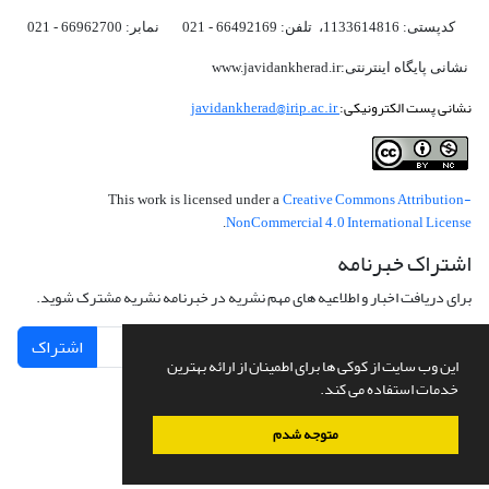
کدپستی: 1133614816، تلفن: 66492169 - 021 نمابر: 66962700 - 021
نشانی پایگاه اینترنتی:www.javidankherad.ir
نشانی پست الکترونیکی:
javidankherad@irip.ac.ir
Creative Commons Attribution-
This work is licensed under a
NonCommercial 4.0 International License
.
اشتراک خبرنامه
برای دریافت اخبار و اطلاعیه های مهم نشریه در خبرنامه نشریه مشترک شوید.
اشتراک
این وب سایت از کوکی ها برای اطمینان از ارائه بهترین
خدمات استفاده می کند.
متوجه شدم
سامانه مدیریت نشریات علمی.
طراحی و پیاده سازی از
سیناوب