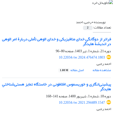
نویسنده =
رجبی، احمد
تعداد مقالات:
2
فراتر از دوگانگیِ خدای متافیزیکی و خدای الوهی تأملی دربارة امر الوهی
در اندیشة هایدگر
دوره 21، شماره 1، تیر 1403، صفحه
80-96
10.22034/iw.2024.476474.1803
احمد رجبی
مشاهده مقاله
اصل مقاله
1.08 M
پیشینی‌انگاری و خوریسموس افلاطونی در خاستگاه تمایز هستی‌شناختیِ
هایدگر
دوره 18، شماره 1، شهریور 1400، صفحه
141-168
10.22034/iw.2021.294489.1547
احمد رجبی