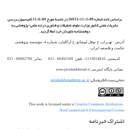
براساس نامه شماره 26953/11/3/89 در جلسة مورخ 31/6/89 کمیسیون
بررسی
نشریات علمی کشور وزارت علوم، تحقیقات و فناوری درجه علمی‌-پژوهشی
به
دوفصلنامه جاویدان خرد اعطا گردید.
آدرس : تهــران، خ نوفل لوشاتو، خ آراکلیان، شماره 4،‌ مؤسسه پژوهشی
حکمت و فلسفه ایران،‌
کدپستی: 1133614816، تلفن: 66492169 - 021 نمابر: 66962700 - 021
نشانی پایگاه اینترنتی:www.javidankherad.ir
نشانی پست الکترونیکی:
javidankherad@irip.ac.ir
Creative Commons Attribution-
This work is licensed under a
NonCommercial 4.0 International License
.
اشتراک خبرنامه